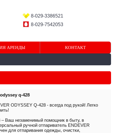
8-029-3386521
8-029-7542053
ИЯ АРЕНДЫ
КОНТАКТ
odyssey q-428
VER ODYSSEY Q-428 - всегда под рукой! Легко
нить!
8
– Ваш незаменимый помощник в быту, в
иверсальный ручной отпариватель ENDEVER
ен для отпаривания одежды, очистки,