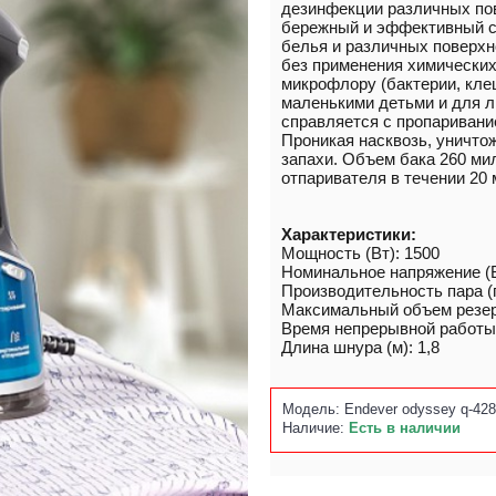
дезинфекции различных пов
бережный и эффективный с
белья и различных поверхн
без применения химических
микрофлору (бактерии, клещ
маленькими детьми и для л
справляется с пропаривани
Проникая насквозь, уничто
запахи. Объем бака 260 м
отпаривателя в течении 20 
Характеристики:
Мощность (Вт): 1500
Номинальное напряжение (В
Производительность пара (г
Максимальный объем резерв
Время непрерывной работы 
Длина шнура (м): 1,8
Модель:
Endever odyssey q-428
Наличие:
Есть в наличии