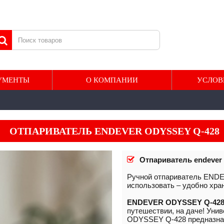
УМЕНТЫ
О КОМПАНИИ
УСЛОВ
ОТПАРИВАТЕЛЬ ENDEVER ODYSSEY Q-428
Отпариватель endever 
Ручной отпариватель ENDE
использовать – удобно хра
ENDEVER ODYSSEY Q-42
путешествии, на даче! Ун
ODYSSEY Q-428 предназнач