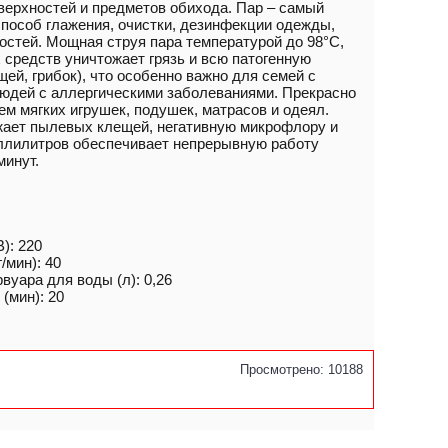
ерхностей и предметов обихода. Пар – самый
пособ глажения, очистки, дезинфекции одежды,
остей. Мощная струя пара температурой до 98°С,
 средств уничтожает грязь и всю патогенную
ей, грибок), что особенно важно для семей с
юдей с аллергическими заболеваниями. Прекрасно
ем мягких игрушек, подушек, матрасов и одеял.
жает пылевых клещей, негативную микрофлору и
иллилитров обеспечивает непрерывную работу
минут.
): 220
/мин): 40
уара для воды (л): 0,26
(мин): 20
Просмотрено: 10188